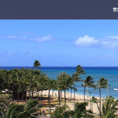
コ
営
ン
テ
ン
ツ
へ
ス
キ
ッ
プ